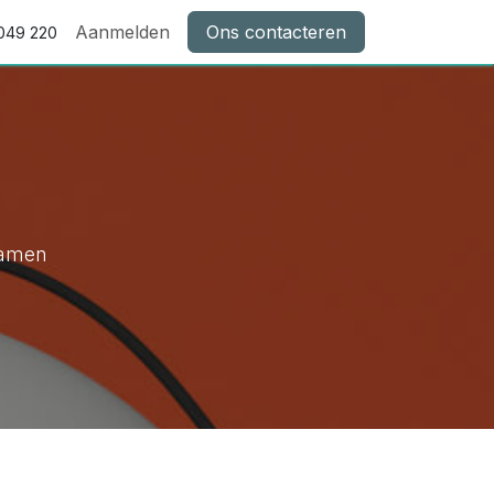
Aanmelden
Ons contacteren
049 220
samen