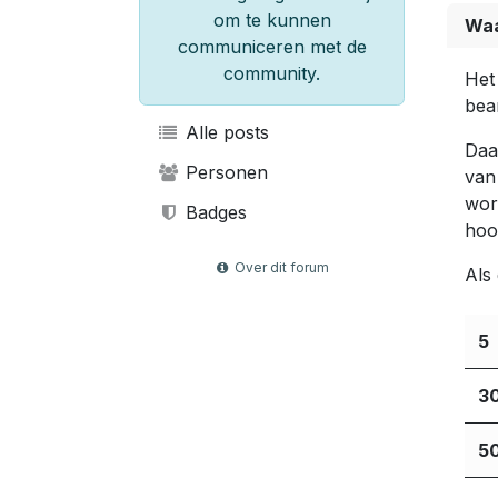
om te kunnen
Waa
communiceren met de
community.
Het
bea
Alle posts
Daa
Personen
van
wor
Badges
hoo
Over dit forum
Als
5
3
5