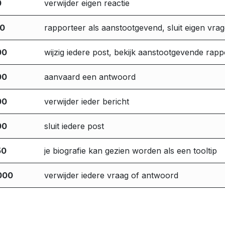
0
verwijder eigen reactie
00
rapporteer als aanstootgevend, sluit eigen vra
00
wijzig iedere post, bekijk aanstootgevende rap
00
aanvaard een antwoord
00
verwijder ieder bericht
00
sluit iedere post
50
je biografie kan gezien worden als een tooltip
000
verwijder iedere vraag of antwoord